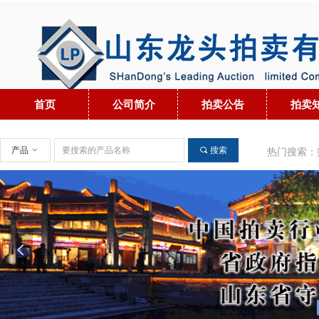
首页
公司简介
拍卖公告
拍卖
产品
ꀁ
끠
搜索
热门搜索：
넳