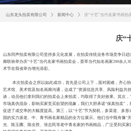
山东龙头拍卖有限公司
ꄲ
新闻中心
ꄲ
庆“十艺”当代名家书画拍
庆“
山东同声拍卖有限公司坚持多元化发展，在拍卖传统业务市场竞争日趋
廊联袂举办庆“十艺”当代名家书画拍卖会，荟萃当代知名画家200余人
术节在我省举办增光添彩。
本次拍卖会之所以如此成功，首先是公司上下，面对困难，齐心协力
艺术馆、美术馆及知名画廊沟通，达成了“资源信息共享、风险利益共
谈，动员他们拿到我们的拍卖会上来拍卖，均取得了良好效果。其次，
市场真伪混杂，影响买家竞买欲望的现象，我们大胆承诺“保真拍卖”，
促进了成交率的大幅度提高。第三，以“十艺”节为契机，多渠道、多形
国的实力派老、中、青书画名家精品的全方位展示。他们当中既有像“
光、陈玉圃、陈全胜、张志民等老中青名家的书画精品，广泛受到买家